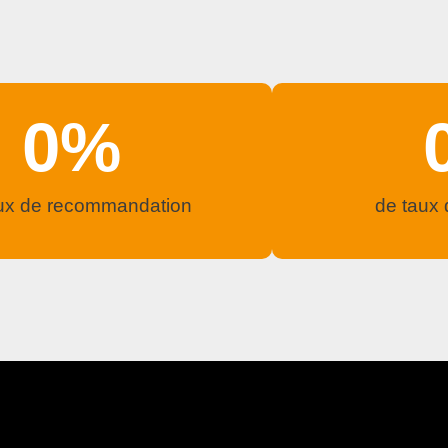
0
%
ux de recommandation
de taux 