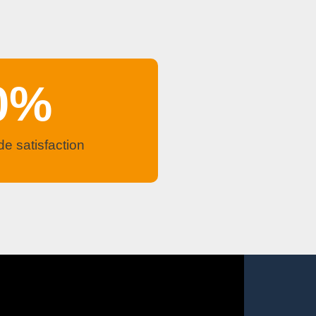
0
%
de satisfaction